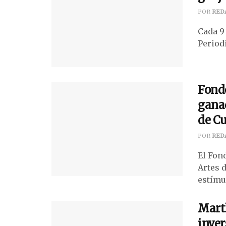
POR
RED
Cada 9 
Periodi
Fond
gana
de Cu
POR
RED
El Fon
Artes 
estímul
Marth
inver