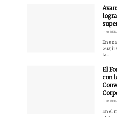
Avan
logra
super
POR
RED
En una
Guajira
la...
El F
con l
Conv
Corp
POR
RED
En el 