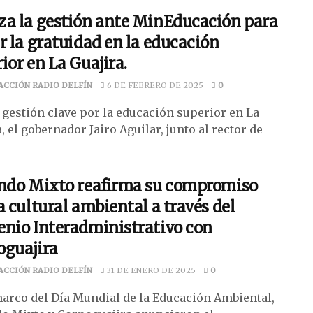
za la gestión ante MinEducación para
r la gratuidad en la educación
ior en La Guajira.
ACCIÓN RADIO DELFÍN
6 DE FEBRERO DE 2025
0
 gestión clave por la educación superior en La
, el gobernador Jairo Aguilar, junto al rector de
ondo Mixto reafirma su compromiso
a cultural ambiental a través del
enio Interadministrativo con
oguajira
ACCIÓN RADIO DELFÍN
31 DE ENERO DE 2025
0
marco del Día Mundial de la Educación Ambiental,