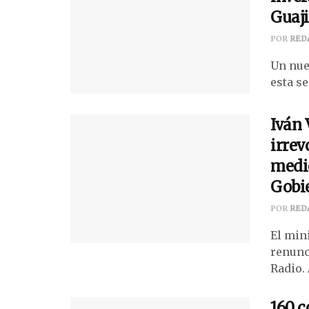
Guaji
POR
RED
Un nue
esta se
Iván 
irrev
medio
Gobie
POR
RED
El min
renunc
Radio.
160 