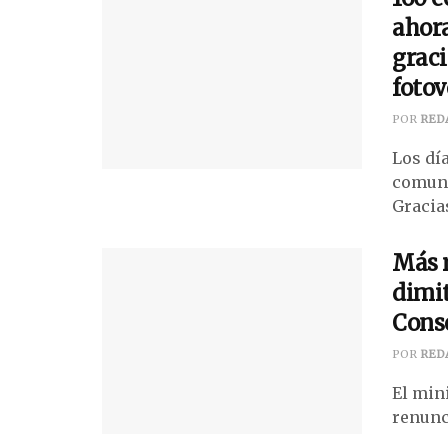
ahora
graci
fotov
POR
RED
Los dí
comuni
Gracias
Más r
dimit
Conse
POR
RED
El min
renunci