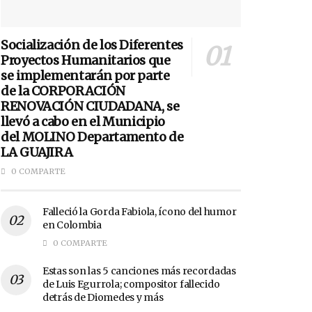
Socialización de los Diferentes
Proyectos Humanitarios que
se implementarán por parte
de la CORPORACIÓN
RENOVACIÓN CIUDADANA, se
llevó a cabo en el Municipio
del MOLINO Departamento de
LA GUAJIRA
0 COMPARTE
Falleció la Gorda Fabiola, ícono del humor
en Colombia
0 COMPARTE
Estas son las 5 canciones más recordadas
de Luis Egurrola; compositor fallecido
detrás de Diomedes y más