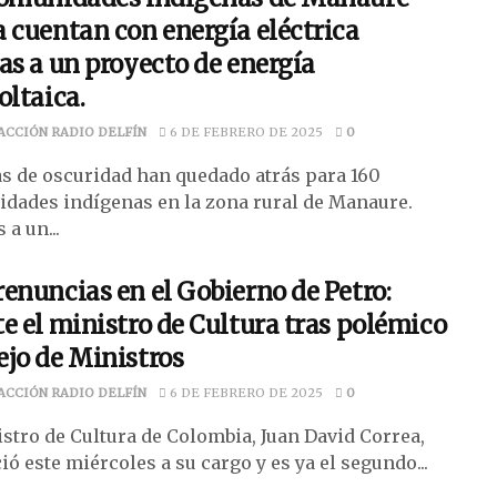
 cuentan con energía eléctrica
as a un proyecto de energía
oltaica.
ACCIÓN RADIO DELFÍN
6 DE FEBRERO DE 2025
0
as de oscuridad han quedado atrás para 160
dades indígenas en la zona rural de Manaure.
 a un...
enuncias en el Gobierno de Petro:
e el ministro de Cultura tras polémico
jo de Ministros
ACCIÓN RADIO DELFÍN
6 DE FEBRERO DE 2025
0
istro de Cultura de Colombia, Juan David Correa,
ó este miércoles a su cargo y es ya el segundo...