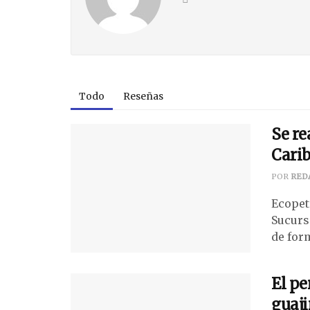
Todo
Reseñas
Se re
Cari
POR
RED
Ecopet
Sucurs
de form
El pe
guaji