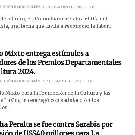
ACCIÓN RADIO DELFÍN
10 DE MARZO DE 2025
0
de febrero, en Colombia se celebra el Día del
sta, una fecha que invita a reconocer la labor...
o Mixto entrega estímulos a
dores de los Premios Departamentales
ltura 2024.
ACCIÓN RADIO DELFÍN
7 DE MARZO DE 2025
0
do Mixto para la Promoción de la Cultura y las
de La Guajira entregó con satisfacción los
os...
a Peralta se fue contra Sarabia por
sión de US$40 millones para La