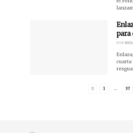
el Fon
lanzam
Enlaz
para 
POR
RED
Enlaza,
cuarta
resgua
1
…
37