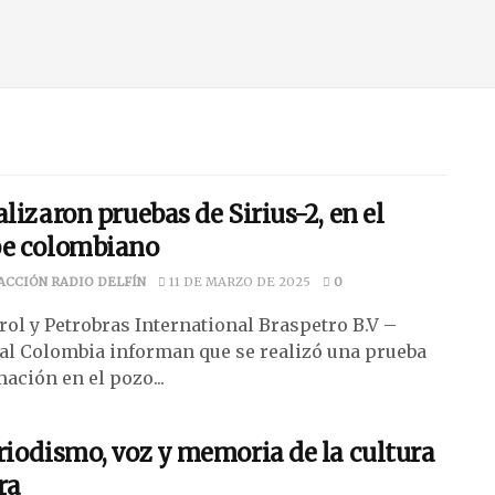
alizaron pruebas de Sirius-2, en el
be colombiano
ACCIÓN RADIO DELFÍN
11 DE MARZO DE 2025
0
rol y Petrobras International Braspetro B.V –
al Colombia informan que se realizó una prueba
ación en el pozo...
riodismo, voz y memoria de la cultura
ra