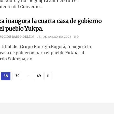
do Mixto y Corpoguajira anunciaron el
iento del Convenio...
a inaugura la cuarta casa de gobierno
el pueblo Yukpa.
ACCIÓN RADIO DELFÍN
31 DE ENERO DE 2025
0
 filial del Grupo Energía Bogotá, inauguró la
 casa de gobierno para el pueblo Yukpa, al
rdo Sokorpa, en...
38
39
…
49