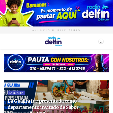
ANUNCIO PUBLICITARIO
LA GUAJIRA
La Guajira fue presentada como
departamento invitado de Sabor