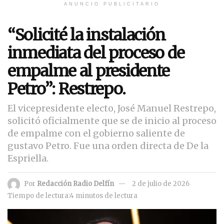
ANUNCIO PUBLICITARIO
“Solicité la instalación
inmediata del proceso de
empalme al presidente
Petro”: Restrepo.
El vicepresidente electo, José Manuel Restrepo,
solicitó oficialmente que se de inicio al proceso
de empalme con el gobierno saliente de
gustavo Petro. Fue una orden directa de De la
Espriella.
Por
Redacción Radio Delfín
2 de julio de 2026
Tiempo de lectura:4 minutos de lectura