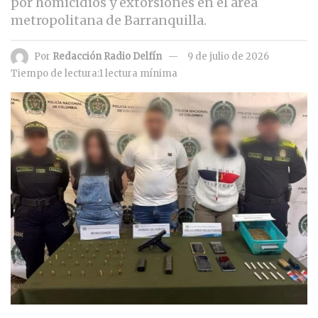
por homicidios y extorsiones en el área
metropolitana de Barranquilla.
Por
Redacción Radio Delfín
9 de julio de 2026
Tiempo de lectura:1 lectura mínima