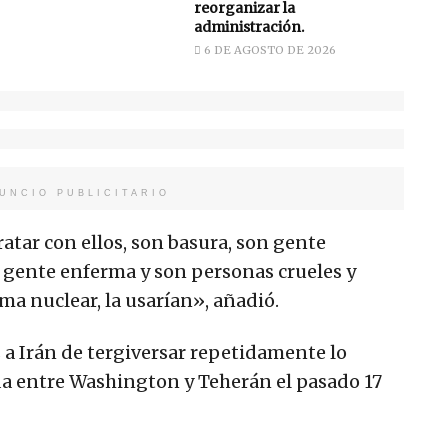
reorganizar la
administración.
6 DE AGOSTO DE 2026
UNCIO PUBLICITARIO
atar con ellos, son basura, son gente
 gente enferma y son personas crueles y
rma nuclear, la usarían», añadió.
a Irán de tergiversar repetidamente lo
da entre Washington y Teherán el pasado 17