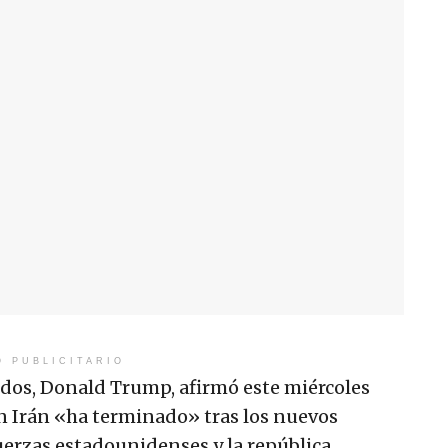
O PUBLICITARIO
idos, Donald Trump, afirmó este miércoles
on Irán «ha terminado» tras los nuevos
uerzas estadounidenses y la república