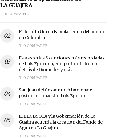
LA GUAJIRA
0 COMPARTE
Falleció la Gorda Fabiola, ícono del humor
en Colombia
0 COMPARTE
Estas son las 5 canciones más recordadas
de Luis Egurrola; compositor fallecido
detrás de Diomedes y más
0 COMPARTE
San Juan del Cesar rindió homenaje
póstumo al maestro Luis Egurrola.
0 COMPARTE
El BID, La OEA y la Gobernación de La
Guajira acuerda la creación del Fondo de
Agua en La Guajira.
0 COMPARTE