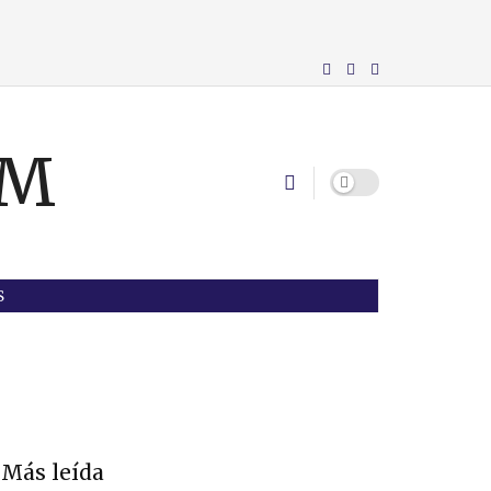
S
Más leída