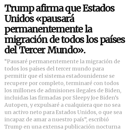
Trump afirma que Estados
Unidos «pausará
permanentemente la
migración de todos los países
del Tercer Mundo».
“Pausaré permanentemente la migración de
todos los países del tercer mundo para
permitir que el sistema estadounidense se
recupere por completo, terminaré con todos
los millones de admisiones ilegales de Biden,
incluidas las firmadas por Sleepy Joe Biden’s
Autopen, y expulsaré a cualquiera que no sea
un activo neto para Estados Unidos, o que sea
incapaz de amar a nuestro país”, escribió
Trump en una extensa publicación nocturna