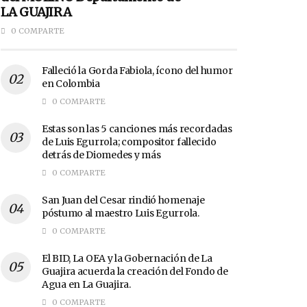
LA GUAJIRA
0 COMPARTE
Falleció la Gorda Fabiola, ícono del humor
en Colombia
0 COMPARTE
Estas son las 5 canciones más recordadas
de Luis Egurrola; compositor fallecido
detrás de Diomedes y más
0 COMPARTE
San Juan del Cesar rindió homenaje
póstumo al maestro Luis Egurrola.
0 COMPARTE
El BID, La OEA y la Gobernación de La
Guajira acuerda la creación del Fondo de
Agua en La Guajira.
0 COMPARTE