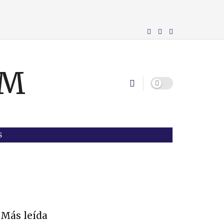
S
Más leída