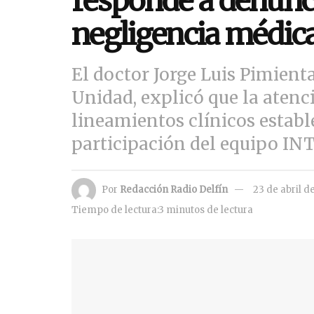
responde a denunc
negligencia médica
El doctor Jorge Luis Pimient
Unidad, explicó que la atenci
lineamientos clínicos estab
participación del equipo I
Por
Redacción Radio Delfín
23 de abril d
Tiempo de lectura:3 minutos de lectura