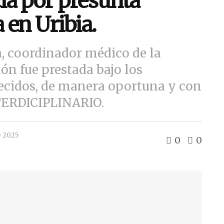
ia por presunta
 en Uribia.
a, coordinador médico de la
ón fue prestada bajo los
lecidos, de manera oportuna y con
NTERDICIPLINARIO.
e 2025
0
0