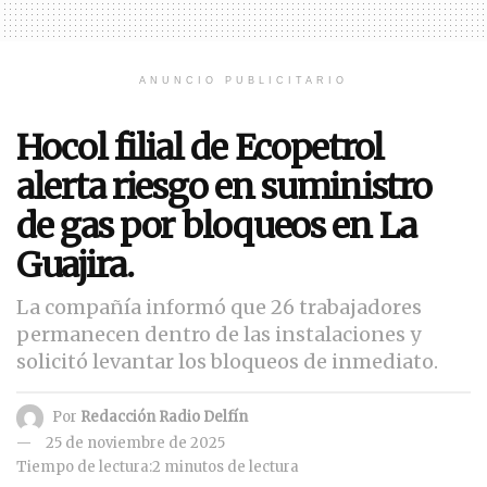
ANUNCIO PUBLICITARIO
Hocol filial de Ecopetrol
alerta riesgo en suministro
de gas por bloqueos en La
Guajira.
La compañía informó que 26 trabajadores
permanecen dentro de las instalaciones y
solicitó levantar los bloqueos de inmediato.
Por
Redacción Radio Delfín
25 de noviembre de 2025
Tiempo de lectura:2 minutos de lectura