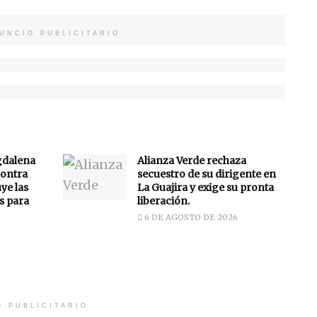
UNCIO PUBLICITARIO
gdalena
Alianza Verde rechaza
ontra
secuestro de su dirigente en
uye las
La Guajira y exige su pronta
s para
liberación.
6 DE AGOSTO DE 2026
O PUBLICITARIO