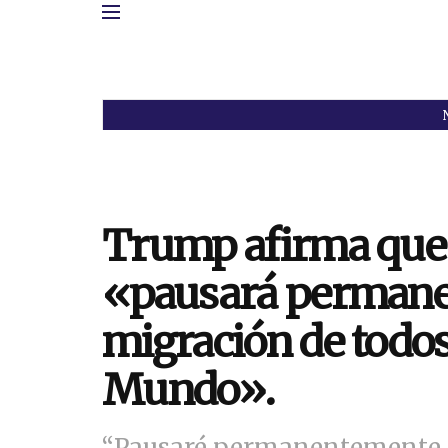
Trump afirma que
«pausará permane
migración de todos 
Mundo».
“Pausaré permanentemente l