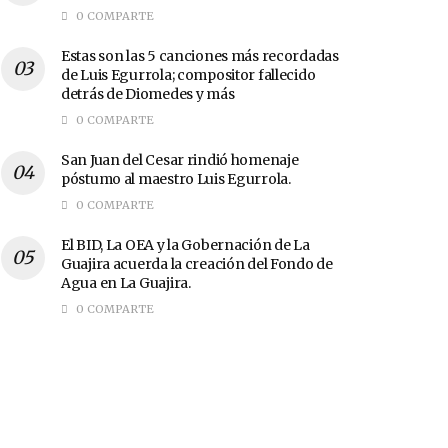
0 COMPARTE
Estas son las 5 canciones más recordadas
de Luis Egurrola; compositor fallecido
detrás de Diomedes y más
0 COMPARTE
San Juan del Cesar rindió homenaje
póstumo al maestro Luis Egurrola.
0 COMPARTE
El BID, La OEA y la Gobernación de La
Guajira acuerda la creación del Fondo de
Agua en La Guajira.
0 COMPARTE