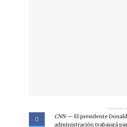
ANUNCI
CNN
—
El presidente Donal
administración trabajará p