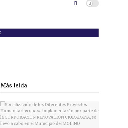
S
Más leída