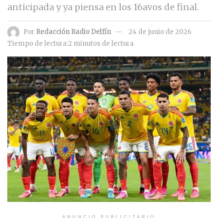
anticipada y ya piensa en los 16avos de final.
Por
Redacción Radio Delfín
24 de junio de 2026
Tiempo de lectura:2 minutos de lectura
ANUNCIO PUBLICITARIO