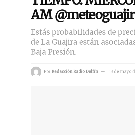
TIEMPO. MIÉRCOLE
AM @meteoguajir
Estás probabilidades de prec
de La Guajira están asociada
Baja Presión.
Por
Redacción Radio Delfín
13 de mayo 