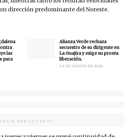
ras, mientras tanto los tendrán velocidades
on dirección predominante del Noreste.
gdalena
Alianza Verde rechaza
ontra
secuestro de su dirigente en
uye las
La Guajira y exige su pronta
s para
liberación.
6 DE AGOSTO DE 2026
UNCIO PUBLICITARIO
na jueves y viernes se prevé continuidad de