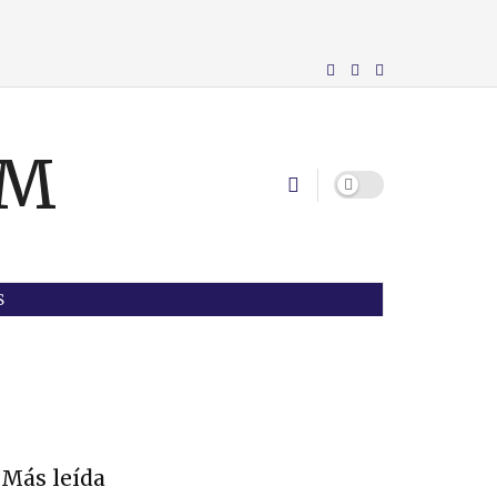
S
Más leída