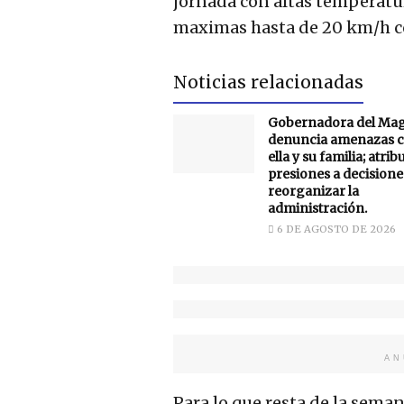
jornada con altas temperatu
maximas hasta de 20 km/h c
Noticias relacionadas
Gobernadora del Ma
denuncia amenazas c
ella y su familia; atrib
presiones a decisione
reorganizar la
administración.
6 DE AGOSTO DE 2026
AN
Para lo que resta de la sema