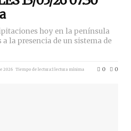
S 13/05/26 07:30
a
ipitaciones hoy en la península
s a la presencia de un sistema de
0
0
de 2026
Tiempo de lectura:1 lectura mínima