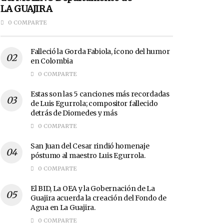
LA GUAJIRA
0 COMPARTE
Falleció la Gorda Fabiola, ícono del humor
en Colombia
0 COMPARTE
Estas son las 5 canciones más recordadas
de Luis Egurrola; compositor fallecido
detrás de Diomedes y más
0 COMPARTE
San Juan del Cesar rindió homenaje
póstumo al maestro Luis Egurrola.
0 COMPARTE
El BID, La OEA y la Gobernación de La
Guajira acuerda la creación del Fondo de
Agua en La Guajira.
0 COMPARTE