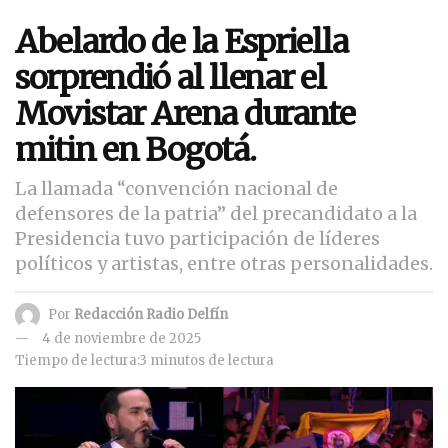
Abelardo de la Espriella
sorprendió al llenar el
Movistar Arena durante
mitin en Bogotá.
La llamada “convención nacional de
defensores de la patria” del precandidato a la
Presidencia tuvo participación de líderes
políticos y artistas, entre otras personalidades.
Por
Redacción Radio Delfín
4 de noviembre de 2025
Tiempo de lectura:3 minutos de lectura