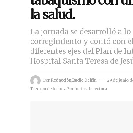
tabaquismo con un
la salud.
La jornada se desarrolló a lo 
corregimiento y contó con 
diferentes ejes del Plan de In
Hospital Santa Teresa de Jesú
Por
Redacción Radio Delfín
29 de junio 
Tiempo de lectura:3 minutos de lectura