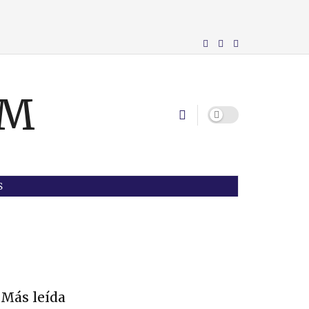
S
Más leída