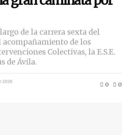
a gran caminata por
largo de la carrera sexta del
el acompañamiento de los
tervenciones Colectivas, la E.S.E.
s de Ávila.
de 2026
0
0