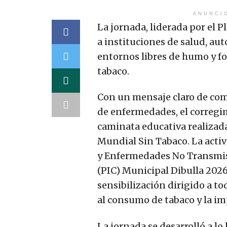
ANUNCI
La jornada, liderada por el P
a instituciones de salud, a
entornos libres de humo y f
tabaco.
Con un mensaje claro de com
de enfermedades, el corregi
caminata educativa realizad
Mundial Sin Tabaco. La activi
y Enfermedades No Transmisi
(PIC) Municipal Dibulla 202
sensibilización dirigido a t
al consumo de tabaco y la i
La jornada se desarrolló a lo