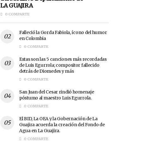
LA GUAJIRA
0 COMPARTE
Falleció la Gorda Fabiola, ícono del humor
en Colombia
0 COMPARTE
Estas son las 5 canciones más recordadas
de Luis Egurrola; compositor fallecido
detrás de Diomedes y más
0 COMPARTE
San Juan del Cesar rindió homenaje
póstumo al maestro Luis Egurrola.
0 COMPARTE
El BID, La OEA y la Gobernación de La
Guajira acuerda la creación del Fondo de
Agua en La Guajira.
0 COMPARTE