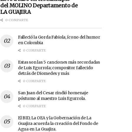
del MOLINO Departamento de
LA GUAJIRA
0 COMPARTE
Falleció la Gorda Fabiola, ícono del humor
en Colombia
0 COMPARTE
Estas son las 5 canciones más recordadas
de Luis Egurrola; compositor fallecido
detrás de Diomedes y más
0 COMPARTE
San Juan del Cesar rindió homenaje
póstumo al maestro Luis Egurrola.
0 COMPARTE
El BID, La OEA y la Gobernación de La
Guajira acuerda la creación del Fondo de
Agua en La Guajira.