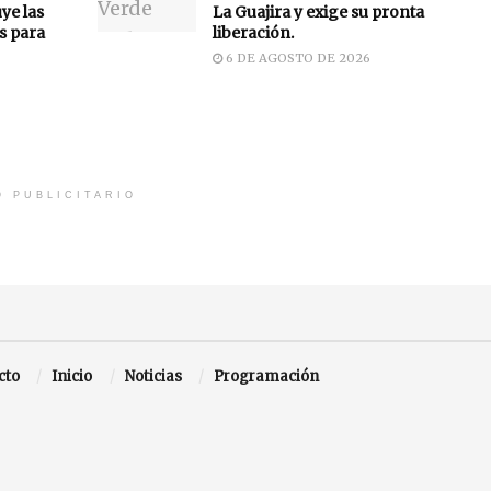
uye las
La Guajira y exige su pronta
s para
liberación.
6 DE AGOSTO DE 2026
O PUBLICITARIO
cto
Inicio
Noticias
Programación