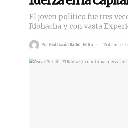
fuerza en la Capita
El joven politico fue tres vec
Riohacha y con vasta Experi
Por
Redacción Radio Delfín
16 de marzo 