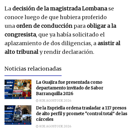
La
decisión de la magistrada Lombana
se
conoce luego de que hubiera proferido
una
orden de conducción
para
obligar a la
congresista
, que ya había solicitado el
aplazamiento de dos diligencias, a
asistir al
alto tribunal
y rendir declaración.
Noticias relacionadas
La Guajira fue presentada como
departamento invitado de Sabor
Barranquilla 2026
8 DE AGOSTO DE 2026
De la Espriella ordena trasladar a 117 presos
de alto perfil y promete “control total” de las
cárceles
8 DE AGOSTO DE 2026