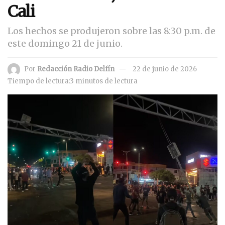
Cali
Los hechos se produjeron sobre las 8:30 p.m. de
este domingo 21 de junio.
Por
Redacción Radio Delfín
22 de junio de 2026
Tiempo de lectura:3 minutos de lectura