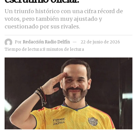
Un triunfo histórico con una cifra récord de
votos, pero también muy ajustado y
cuestionado por sus rivales.
Por
Redacción Radio Delfín
22 de junio de 2026
Tiempo de lectura:8 minutos de lectura