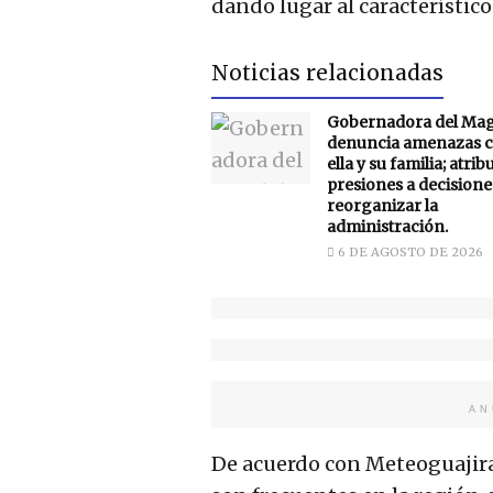
dando lugar al característic
Noticias relacionadas
Gobernadora del Ma
denuncia amenazas c
ella y su familia; atrib
presiones a decisione
reorganizar la
administración.
6 DE AGOSTO DE 2026
AN
De acuerdo con Meteoguajira,