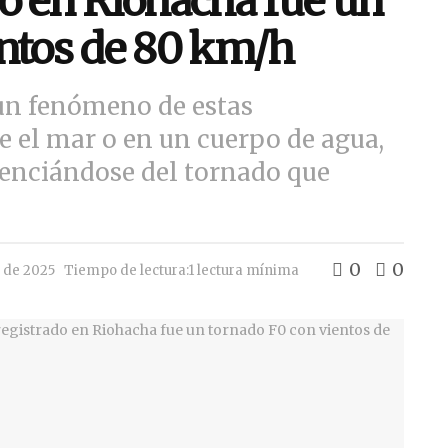
o en Riohacha fue un
entos de 80 km/h
un fenómeno de estas
re el mar o en un cuerpo de agua,
renciándose del tornado que
0
0
e de 2025
Tiempo de lectura:1 lectura mínima