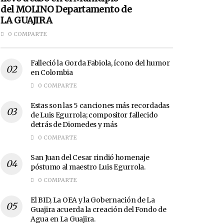
del MOLINO Departamento de
LA GUAJIRA
0 COMPARTE
Falleció la Gorda Fabiola, ícono del humor
en Colombia
0 COMPARTE
Estas son las 5 canciones más recordadas
de Luis Egurrola; compositor fallecido
detrás de Diomedes y más
0 COMPARTE
San Juan del Cesar rindió homenaje
póstumo al maestro Luis Egurrola.
0 COMPARTE
El BID, La OEA y la Gobernación de La
Guajira acuerda la creación del Fondo de
Agua en La Guajira.