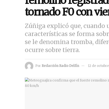
remolino registrad
tornado F0 con vi
Zúñiga explicó que, cuando 
características se forma sob
se le denomina tromba, dife
ocurre sobre tierra.
Por
Redacción Radio Delfín
12 de octubr