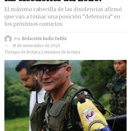
El máximo cabecilla de las disidencias afirmó
que van a tomar una posición “defensiva” en
los próximos comicios.
Por
Redacción Radio Delfín
19 de noviembre de 2025
Tiempo de lectura:2 minutos de lectura