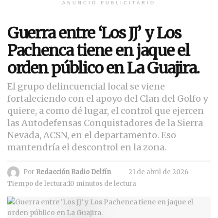
ANUNCIO PUBLICITARIO
Guerra entre ‘Los JJ’ y Los
Pachenca tiene en jaque el
orden público en La Guajira.
El grupo delincuencial local se viene
fortaleciendo con el apoyo del Clan del Golfo y
quiere, a como dé lugar, el control que ejercen
las Autodefensas Conquistadores de la Sierra
Nevada, ACSN, en el departamento. Eso
mantendría el descontrol en la zona.
Por
Redacción Radio Delfín
21 de abril de 2026
Tiempo de lectura:10 minutos de lectura