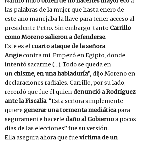
Nariño hubo
orden de no hacerles mayor eco
a
las palabras de la mujer que hasta enero de
este año manejaba la llave para tener acceso al
presidente Petro. Sin embargo, tanto
Carrillo
como Moreno salieron a defenderse
.
Este es el
cuarto ataque de la señora
Angie
contra mí. Empezó en Egipto, donde
intentó sacarme (…). Todo se queda en
un
chisme, en una habladuría
”, dijo Moreno en
declaraciones radiales. Carrillo, por su lado,
recordó que fue él quien
denunció a Rodríguez
ante la Fiscalía
: “Esta señora simplemente
quiere
generar una tormenta mediática
para
seguramente hacerle
daño al Gobierno
a pocos
días de las elecciones” fue su versión.
Ella asegura ahora que fue
víctima de un