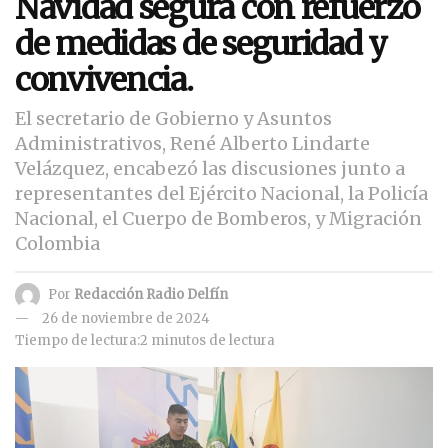
Navidad segura con refuerzo
de medidas de seguridad y
convivencia.
El secretario de Gobierno y Asuntos
Administrativos, René Alberto Lindarte
Velázquez, encabezó las discusiones junto a
representantes del Ejército Nacional, la Policía
Nacional, el Cuerpo de Bomberos, y Migración
Colombia
Por
Redacción Radio Delfín
26 de noviembre de 2024
Tiempo de lectura:2 minutos de lectura