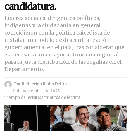
candidatura.
Líderes sociales, dirigentes políticos,
indígenas y la ciudadanía en general
coincidieron con la política caicedista de
instalar un modelo de descentralización
gubernamental en el país, tras considerar que
es necesaria una mayor autonomía regional
para la justa distribución de las regalías en el
Departamento.
Por
Redacción Radio Delfín
11 de noviembre de 2025
Tiempo de lectura:2 minutos de lectura