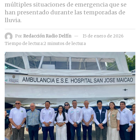
múltiples situaciones de emergencia que se
han presentado durante las temporadas de
lluvia.
Por
Redacción Radio Delfín
15 de enero de 2026
Tiempo de lectura:2 minutos de lectura