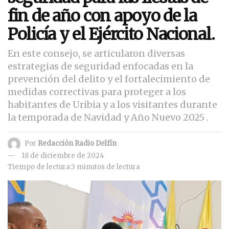
fin de año con apoyo de la
Policía y el Ejército Nacional.
En este consejo, se articularon diversas
estrategias de seguridad enfocadas en la
prevención del delito y el fortalecimiento de
medidas correctivas para proteger a los
habitantes de Uribia y a los visitantes durante
la temporada de Navidad y Año Nuevo 2025 .
Por
Redacción Radio Delfín
18 de diciembre de 2024
Tiempo de lectura:3 minutos de lectura