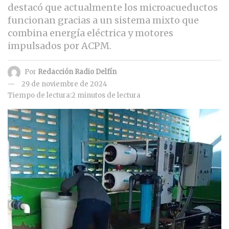
destacó que actualmente los microacueductos
funcionan gracias a un sistema mixto que
combina energía eléctrica y motores
impulsados por ACPM.
Por
Redacción Radio Delfín
29 de noviembre de 2024
Tiempo de lectura:2 minutos de lectura