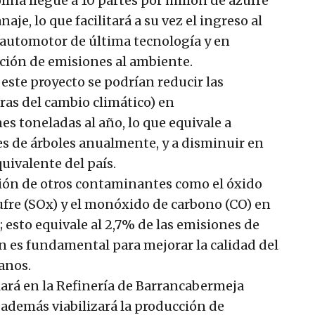
lina llegue a 10 partes por millón de azufre
je, lo que facilitará a su vez el ingreso al
automotor de última tecnología y en
ción de emisiones al ambiente.
 este proyecto se podrían reducir las
as del cambio climático) en
 toneladas al año, lo que equivale a
es de árboles anualmente, y a disminuir en
uivalente del país.
sión de otros contaminantes como el óxido
zufre (SOx) y el monóxido de carbono (CO) en
 esto equivale al 2,7% de las emisiones de
n es fundamental para mejorar la calidad del
ianos.
lará en la Refinería de Barrancabermeja
además viabilizará la producción de