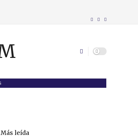
S
Más leída