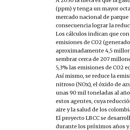
A 2030 la meta es que la gaso
(ppm) y tenga un mayor octana
mercado nacional de parque 
consecuencia lograr la reduc
Los cálculos indican que con
emisiones de CO2 (generador
aproximadamente 4,5 millones
sembrar cerca de 207 millon
5,3% las emisiones de CO2 eq
Así mismo, se reduce la emi
nitroso (NOx), el óxido de a
unas 90 mil toneladas al año;
estos agentes, cuya reducció
aire y la salud de los colomb
El proyecto LBCC se desarrol
durante los próximos años y 