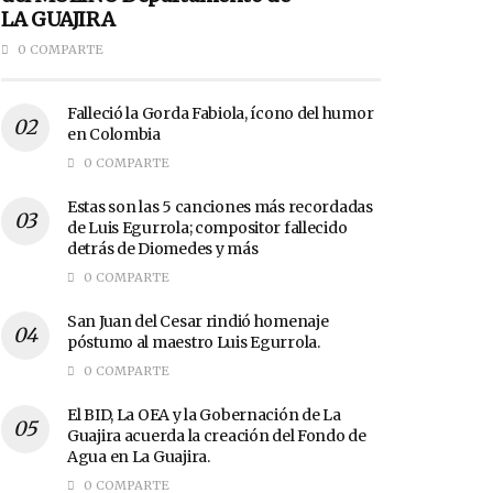
LA GUAJIRA
0 COMPARTE
Falleció la Gorda Fabiola, ícono del humor
en Colombia
0 COMPARTE
Estas son las 5 canciones más recordadas
de Luis Egurrola; compositor fallecido
detrás de Diomedes y más
0 COMPARTE
San Juan del Cesar rindió homenaje
póstumo al maestro Luis Egurrola.
0 COMPARTE
El BID, La OEA y la Gobernación de La
Guajira acuerda la creación del Fondo de
Agua en La Guajira.
0 COMPARTE