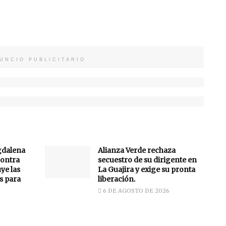
UNCIO PUBLICITARIO
gdalena
Alianza Verde rechaza
ontra
secuestro de su dirigente en
uye las
La Guajira y exige su pronta
s para
liberación.
6 DE AGOSTO DE 2026