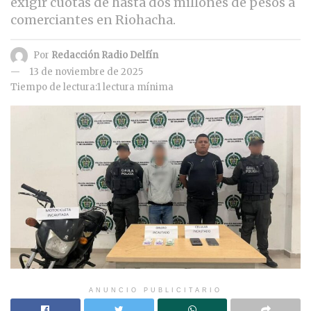
exigir cuotas de hasta dos millones de pesos a
comerciantes en Riohacha.
Por
Redacción Radio Delfín
13 de noviembre de 2025
Tiempo de lectura:1 lectura mínima
ANUNCIO PUBLICITARIO