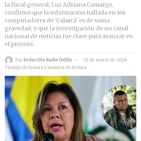
la fiscal general, Luz Adriana Camargo,
confirmó que la información hallada en los
computadores de 'Calarcá' es de suma
gravedad, y que la investigación de un canal
nacional de noticias fue clave para avanzar en
el proceso.
Por
Redacción Radio Delfín
30 de marzo de 2026
Tiempo de lectura:3 minutos de lectura