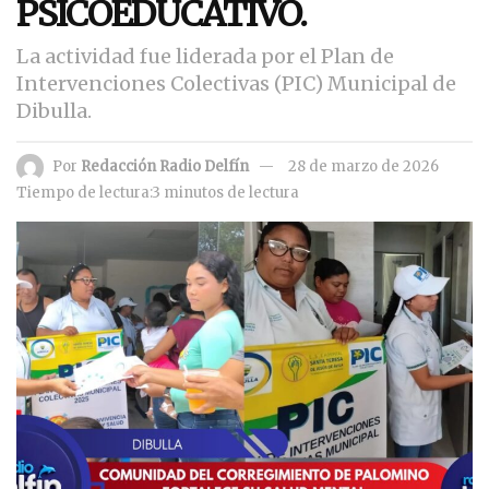
PSICOEDUCATIVO.
La actividad fue liderada por el Plan de
Intervenciones Colectivas (PIC) Municipal de
Dibulla.
Por
Redacción Radio Delfín
28 de marzo de 2026
Tiempo de lectura:3 minutos de lectura