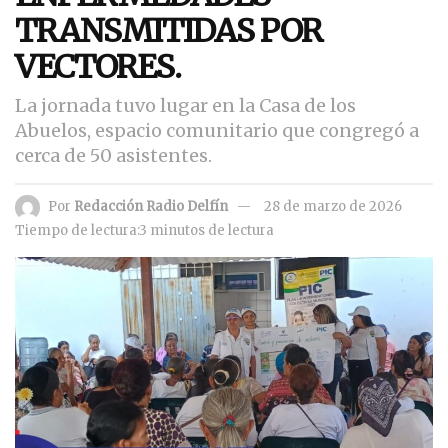
TRANSMITIDAS POR
VECTORES.
La jornada tuvo lugar en la Casa de los
Abuelos, espacio comunitario que congregó a
cerca de 50 asistentes.
Por
Redacción Radio Delfín
28 de marzo de 2026
Tiempo de lectura:3 minutos de lectura