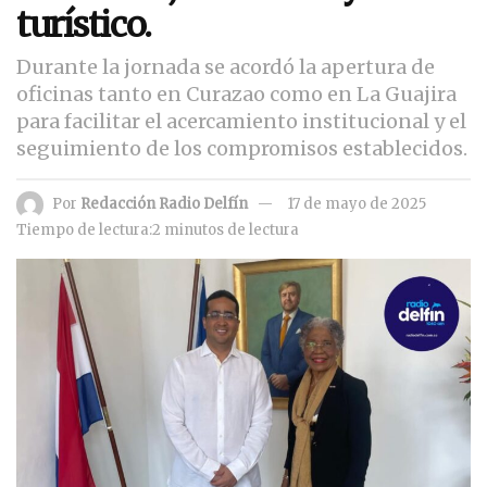
turístico.
Durante la jornada se acordó la apertura de
oficinas tanto en Curazao como en La Guajira
para facilitar el acercamiento institucional y el
seguimiento de los compromisos establecidos.
Por
Redacción Radio Delfín
17 de mayo de 2025
Tiempo de lectura:2 minutos de lectura