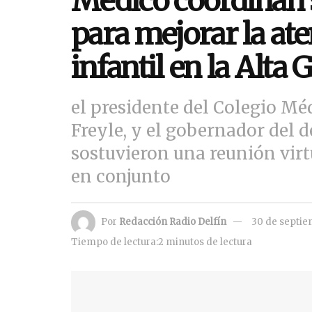
Médico coordinan 
para mejorar la at
infantil en la Alta 
el presidente del Colegio Méd
Freyle, y el gobernador del d
sostuvieron una reunión virtu
en conjunto
Por
Redacción Radio Delfín
30 de septie
Tiempo de lectura:2 minutos de lectura