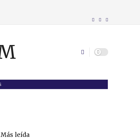
S
Más leída