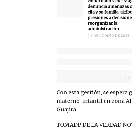
Gobernadora del Ma
denuncia amenazas c
ella y su familia; atrib
presiones a decisione
reorganizar la
administración.
6 DE AGOSTO DE 2026
AN
Con esta gestión, se espera 
materno-infantil en zona Al
Guajira.
TOMADP DE LA VERDAD NO