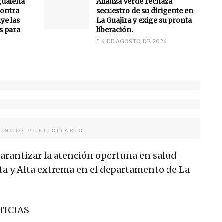
gdalena
Alianza Verde rechaza
ontra
secuestro de su dirigente en
uye las
La Guajira y exige su pronta
s para
liberación.
6 DE AGOSTO DE 2026
UNCIO PUBLICITARIO
garantizar la atención oportuna en salud
ta y Alta extrema en el departamento de La
TICIAS