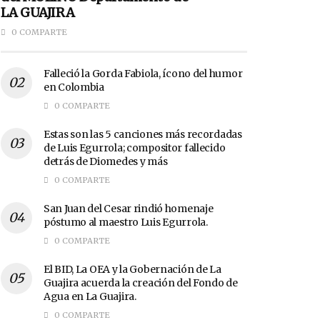
LA GUAJIRA
0 COMPARTE
Falleció la Gorda Fabiola, ícono del humor
en Colombia
0 COMPARTE
Estas son las 5 canciones más recordadas
de Luis Egurrola; compositor fallecido
detrás de Diomedes y más
0 COMPARTE
San Juan del Cesar rindió homenaje
póstumo al maestro Luis Egurrola.
0 COMPARTE
El BID, La OEA y la Gobernación de La
Guajira acuerda la creación del Fondo de
Agua en La Guajira.
0 COMPARTE