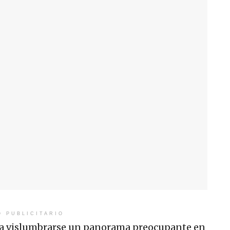
O PUBLICITARIO
a a vislumbrarse un panorama preocupante en