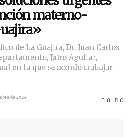
soluciones urgentes
ención materno-
Guajira»
ico de La Guajira, Dr. Juan Carlos
epartamento, Jairo Aguilar,
al en la que se acordó trabajar
mbre de 2024
0
0