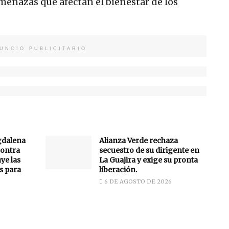
amenazas que afectan el bienestar de los
UNCIO PUBLICITARIO
gdalena
Alianza Verde rechaza
ontra
secuestro de su dirigente en
uye las
La Guajira y exige su pronta
s para
liberación.
6 DE AGOSTO DE 2026