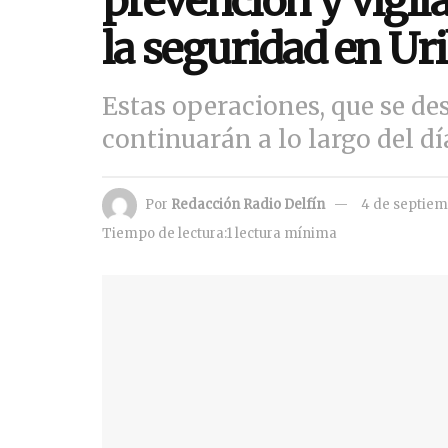
prevención y vigil
la seguridad en Uri
Estas operaciones, que se de
continuarán a lo largo del dí
Por
Redacción Radio Delfín
4 de septiem
Tiempo de lectura:1 lectura mínima