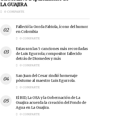
LA GUAJIRA
0 COMPARTE
Falleció la Gorda Fabiola, ícono del humor
en Colombia
0 COMPARTE
Estas son las 5 canciones más recordadas
de Luis Egurrola; compositor fallecido
detrás de Diomedes y más
0 COMPARTE
San Juan del Cesar rindió homenaje
póstumo al maestro Luis Egurrola.
0 COMPARTE
El BID, La OEA y la Gobernación de La
Guajira acuerda la creación del Fondo de
Agua en La Guajira.
0 COMPARTE