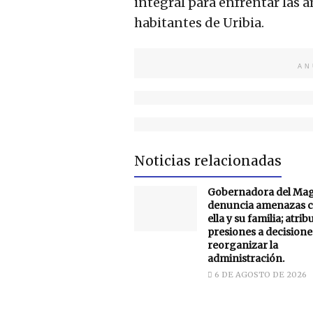
integral para enfrentar las 
habitantes de Uribia.
AN
Noticias relacionadas
Gobernadora del Ma
denuncia amenazas c
ella y su familia; atrib
presiones a decisione
reorganizar la
administración.
6 DE AGOSTO DE 2026