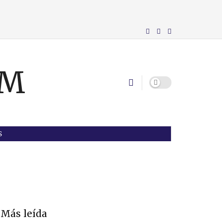
S
Más leída