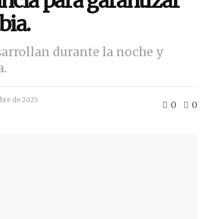
ancia para garantizar
bia.
sarrollan durante la noche y
a.
bre de 2025
0
0