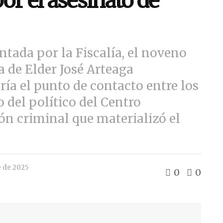
or el asesinato de
ntada por la Fiscalía, el noveno
 de Elder José Arteaga
ería el punto de contacto entre los
 del político del Centro
ón criminal que materializó el
e de 2025
0
0