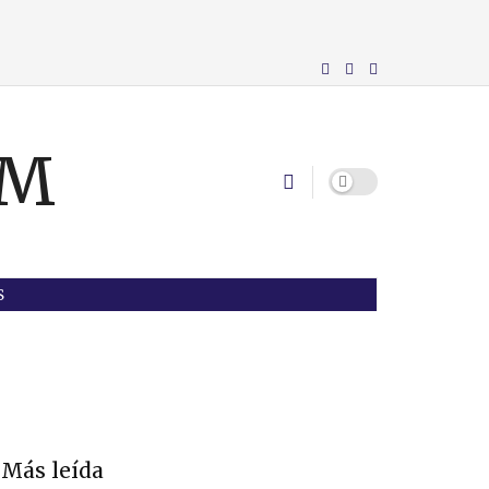
S
Más leída