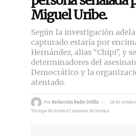
persona señalada p
Miguel Uribe.
Según la investigación adela
capturado estaría por encima
Hernández, alias “Chipi”, y s
determinadores del asesinato
Democrático y la organizaci
atentado.
Por
Redacción Radio Delfín
28 de octubr
Tiempo de lectura:7 minutos de lectura