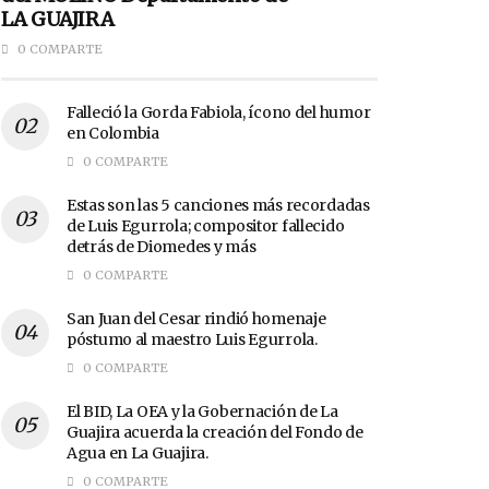
LA GUAJIRA
0 COMPARTE
Falleció la Gorda Fabiola, ícono del humor
en Colombia
0 COMPARTE
Estas son las 5 canciones más recordadas
de Luis Egurrola; compositor fallecido
detrás de Diomedes y más
0 COMPARTE
San Juan del Cesar rindió homenaje
póstumo al maestro Luis Egurrola.
0 COMPARTE
El BID, La OEA y la Gobernación de La
Guajira acuerda la creación del Fondo de
Agua en La Guajira.
0 COMPARTE