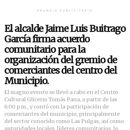
ANUNCIO PUBLICITARIO
El alcalde Jaime Luis Buitrago
García firma acuerdo
comunitario para la
organización del gremio de
comerciantes del centro del
Municipio.
El magno evento se llevó a cabo en el Centro
Cultural Glicerio Tomás Pana, a partir de las
6:00 p.m., y contó con la participación de
comerciantes del municipio, principalmente
del sector conocido como Las Pulgas, así como
autoridades locales, líderes comunitarios, la