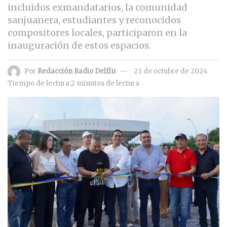
incluidos exmandatarios, la comunidad
sanjuanera, estudiantes y reconocidos
compositores locales, participaron en la
inauguración de estos espacios.
Por
Redacción Radio Delfín
23 de octubre de 2024
Tiempo de lectura:2 minutos de lectura