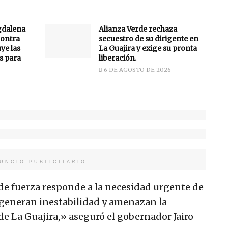
gdalena
Alianza Verde rechaza
ontra
secuestro de su dirigente en
uye las
La Guajira y exige su pronta
s para
liberación.
6 DE AGOSTO DE 2026
UNCIO PUBLICITARIO
de fuerza responde a la necesidad urgente de
generan inestabilidad y amenazan la
de La Guajira,» aseguró el gobernador Jairo