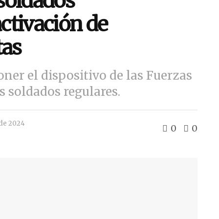
soldados
activación de
tas
ner el dispositivo de las Fuerzas
s soldados regulares.
 de 2024
0
0