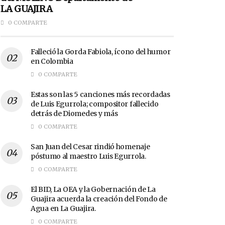
LA GUAJIRA
0 COMPARTE
Falleció la Gorda Fabiola, ícono del humor
en Colombia
0 COMPARTE
Estas son las 5 canciones más recordadas
de Luis Egurrola; compositor fallecido
detrás de Diomedes y más
0 COMPARTE
San Juan del Cesar rindió homenaje
póstumo al maestro Luis Egurrola.
0 COMPARTE
El BID, La OEA y la Gobernación de La
Guajira acuerda la creación del Fondo de
Agua en La Guajira.
0 COMPARTE