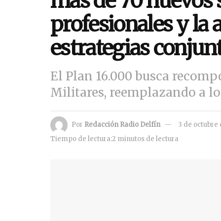
más de 70 nuevos 
profesionales y la 
estrategias conjun
El Plan 16.000 busca recompo
Militares, reemplazando a lo
Por
Redacción Radio Delfín
3 de octubre
Tiempo de lectura:2 minutos de lectura