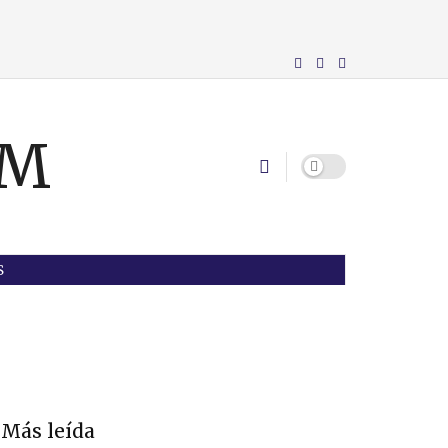
S
Más leída