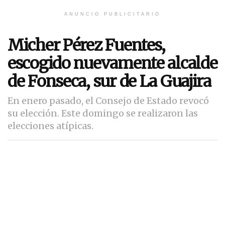
ANUNCIO PUBLICITARIO
Micher Pérez Fuentes,
escogido nuevamente alcalde
de Fonseca, sur de La Guajira
En enero pasado, el Consejo de Estado revocó
su elección. Este domingo se realizaron las
elecciones atípicas.
Por
Redacción Radio Delfín
4 de mayo de 2026
Tiempo de lectura:1 lectura mínima