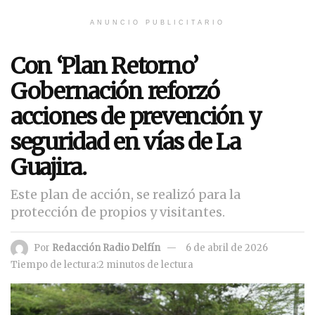
ANUNCIO PUBLICITARIO
Con ‘Plan Retorno’
Gobernación reforzó
acciones de prevención y
seguridad en vías de La
Guajira.
Este plan de acción, se realizó para la
protección de propios y visitantes.
Por
Redacción Radio Delfín
6 de abril de 2026
Tiempo de lectura:2 minutos de lectura