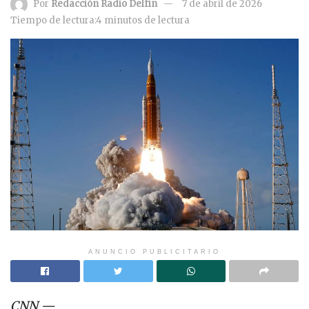
Por
Redacción Radio Delfín
7 de abril de 2026
Tiempo de lectura:4 minutos de lectura
ANUNCIO PUBLICITARIO
CNN
—