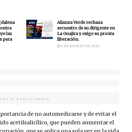
gdalena
Alianza Verde rechaza
ontra
secuestro de su dirigente en
uye las
La Guajira y exige su pronta
s para
liberación.
6 DE AGOSTO DE 2026
UNCIO PUBLICITARIO
mportancia de no automedicarse y de evitar el
do acetilsalicílico, que pueden aumentar el
unación, que se aplica una sola vez en la vida