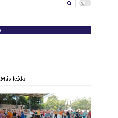
S
Más leída