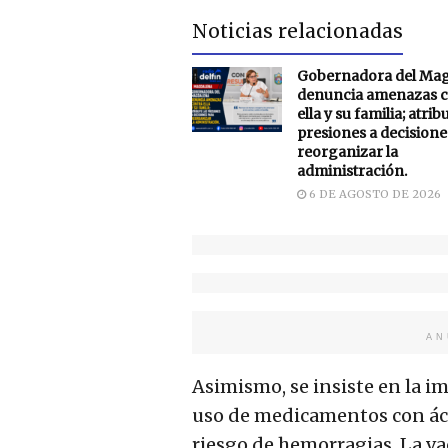
Noticias relacionadas
Gobernadora del Ma
denuncia amenazas c
ella y su familia; atrib
presiones a decisione
reorganizar la
administración.
6 DE AGOSTO DE 2026
AN
Asimismo, se insiste en la i
uso de medicamentos con áci
riesgo de hemorragias. La vac