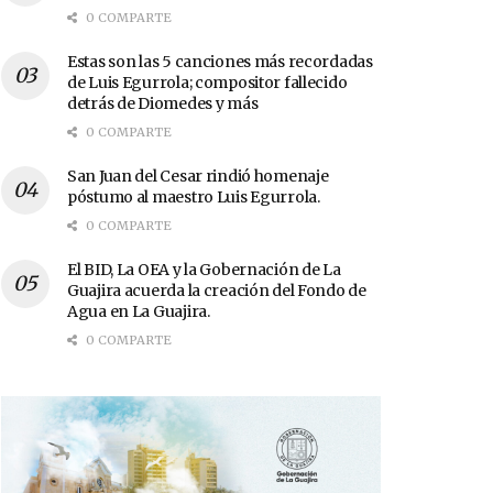
0 COMPARTE
Estas son las 5 canciones más recordadas
de Luis Egurrola; compositor fallecido
detrás de Diomedes y más
0 COMPARTE
San Juan del Cesar rindió homenaje
póstumo al maestro Luis Egurrola.
0 COMPARTE
El BID, La OEA y la Gobernación de La
Guajira acuerda la creación del Fondo de
Agua en La Guajira.
0 COMPARTE