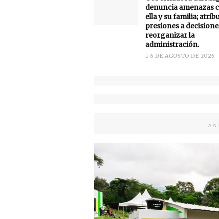
denuncia amenazas c
ella y su familia; atrib
presiones a decisione
reorganizar la
administración.
6 DE AGOSTO DE 2026
AN