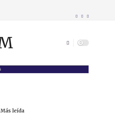
S
Más leída