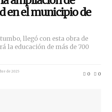
la ampliación de
d en el municipio de
tumbo, llegó con esta obra de
ará la educación de más de 700
bre de 2025
0
0