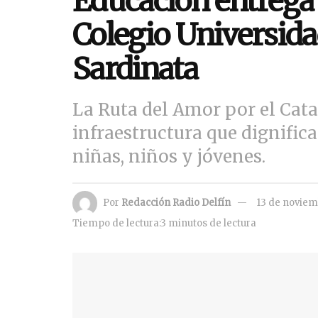
Educación entrega 
Colegio Universida
Sardinata
La Ruta del Amor por el Cata
infraestructura que dignific
niñas, niños y jóvenes.
Por
Redacción Radio Delfín
13 de noviem
Tiempo de lectura:3 minutos de lectura