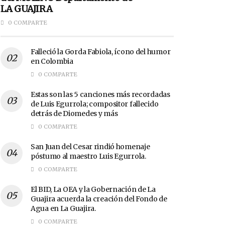
LA GUAJIRA
0 COMPARTE
Falleció la Gorda Fabiola, ícono del humor
en Colombia
0 COMPARTE
Estas son las 5 canciones más recordadas
de Luis Egurrola; compositor fallecido
detrás de Diomedes y más
0 COMPARTE
San Juan del Cesar rindió homenaje
póstumo al maestro Luis Egurrola.
0 COMPARTE
El BID, La OEA y la Gobernación de La
Guajira acuerda la creación del Fondo de
Agua en La Guajira.
0 COMPARTE