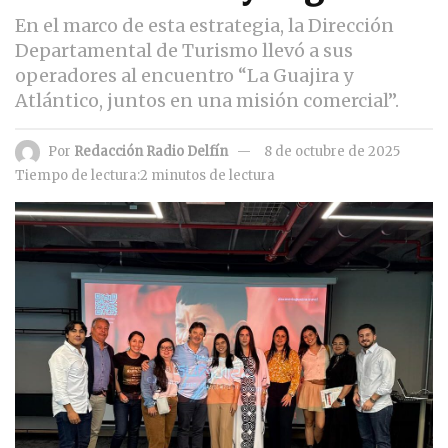
En el marco de esta estrategia, la Dirección
Departamental de Turismo llevó a sus
operadores al encuentro “La Guajira y
Atlántico, juntos en una misión comercial”.
Por
Redacción Radio Delfín
8 de octubre de 2025
Tiempo de lectura:2 minutos de lectura