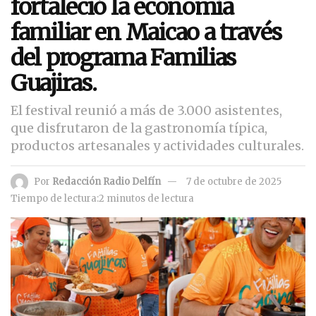
fortaleció la economía
familiar en Maicao a través
del programa Familias
Guajiras.
El festival reunió a más de 3.000 asistentes,
que disfrutaron de la gastronomía típica,
productos artesanales y actividades culturales.
Por
Redacción Radio Delfín
7 de octubre de 2025
Tiempo de lectura:2 minutos de lectura