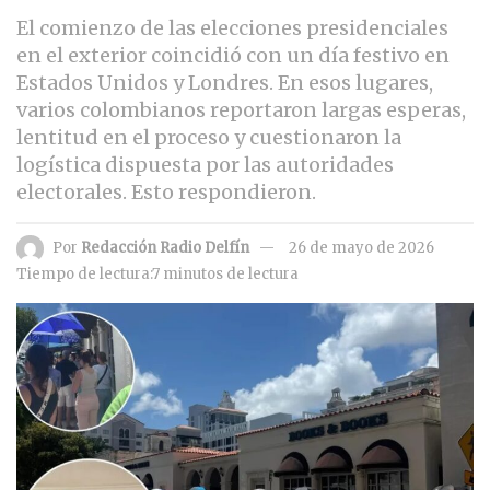
El comienzo de las elecciones presidenciales
en el exterior coincidió con un día festivo en
Estados Unidos y Londres. En esos lugares,
varios colombianos reportaron largas esperas,
lentitud en el proceso y cuestionaron la
logística dispuesta por las autoridades
electorales. Esto respondieron.
Por
Redacción Radio Delfín
26 de mayo de 2026
Tiempo de lectura:7 minutos de lectura