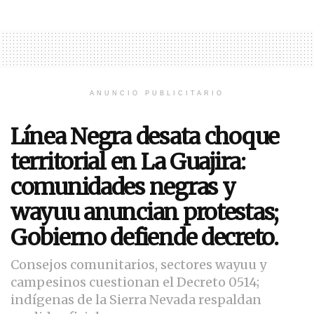
ANUNCIO PUBLICITARIO
Línea Negra desata choque
territorial en La Guajira:
comunidades negras y
wayuu anuncian protestas;
Gobierno defiende decreto.
Consejos comunitarios, sectores wayuu y
campesinos cuestionan el Decreto 0514;
indígenas de la Sierra Nevada respaldan