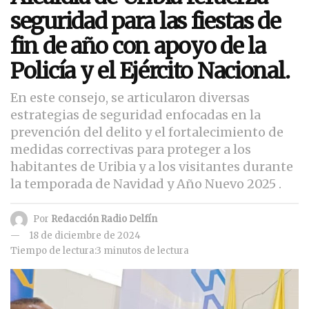
seguridad para las fiestas de
fin de año con apoyo de la
Policía y el Ejército Nacional.
En este consejo, se articularon diversas
estrategias de seguridad enfocadas en la
prevención del delito y el fortalecimiento de
medidas correctivas para proteger a los
habitantes de Uribia y a los visitantes durante
la temporada de Navidad y Año Nuevo 2025 .
Por
Redacción Radio Delfín
18 de diciembre de 2024
Tiempo de lectura:3 minutos de lectura