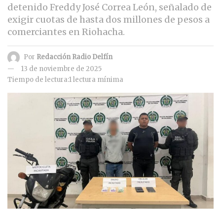
detenido Freddy José Correa León, señalado de
exigir cuotas de hasta dos millones de pesos a
comerciantes en Riohacha.
Por
Redacción Radio Delfín
13 de noviembre de 2025
Tiempo de lectura:1 lectura mínima