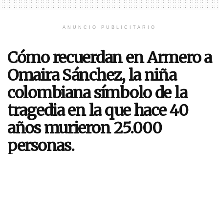
ANUNCIO PUBLICITARIO
Cómo recuerdan en Armero a
Omaira Sánchez, la niña
colombiana símbolo de la
tragedia en la que hace 40
años murieron 25.000
personas.
El 13 de noviembre de 1985, el volcán Nevado
del Ruiz, en el departamento de Tolima en
Colombia, entró en erupción.
Por
Redacción Radio Delfín