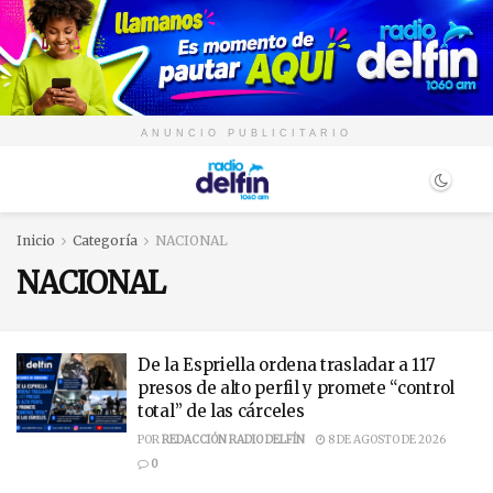
ANUNCIO PUBLICITARIO
Inicio
Categoría
NACIONAL
NACIONAL
De la Espriella ordena trasladar a 117
presos de alto perfil y promete “control
total” de las cárceles
POR
REDACCIÓN RADIO DELFÍN
8 DE AGOSTO DE 2026
0