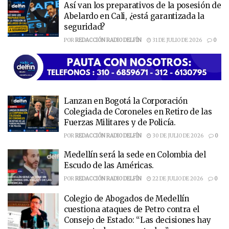
Así van los preparativos de la posesión de
Abelardo en Cali, ¿está garantizada la
seguridad?
POR
REDACCIÓN RADIO DELFÍN
31 DE JULIO DE 2026
0
Lanzan en Bogotá la Corporación
Colegiada de Coroneles en Retiro de las
Fuerzas Militares y de Policía.
POR
REDACCIÓN RADIO DELFÍN
30 DE JULIO DE 2026
0
Medellín será la sede en Colombia del
Escudo de las Américas.
POR
REDACCIÓN RADIO DELFÍN
22 DE JULIO DE 2026
0
Colegio de Abogados de Medellín
cuestiona ataques de Petro contra el
Consejo de Estado: “Las decisiones hay