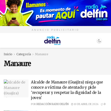
ANUNCIO PUBLICITARIO
Inicio
Categoría
Manaure
Manaure
Alcalde de Manaure (Guajira) niega que
conoce a víctima de atentado y pide
‘recuperar y respetar la dignidad de la
joven’
POR
REDACCIÓN RADIO DELFÍN
10 DE ABRIL DE 2026
0