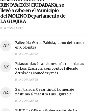
RENOVACIÓN CIUDADANA, se
llevó a cabo en el Municipio
del MOLINO Departamento de
LA GUAJIRA
0 COMPARTE
Falleció la Gorda Fabiola, ícono del humor
en Colombia
0 COMPARTE
Estas son las 5 canciones más recordadas
de Luis Egurrola; compositor fallecido
detrás de Diomedes y más
0 COMPARTE
San Juan del Cesar rindió homenaje
póstumo al maestro Luis Egurrola.
0 COMPARTE
El BID, La OEA y la Gobernación de La