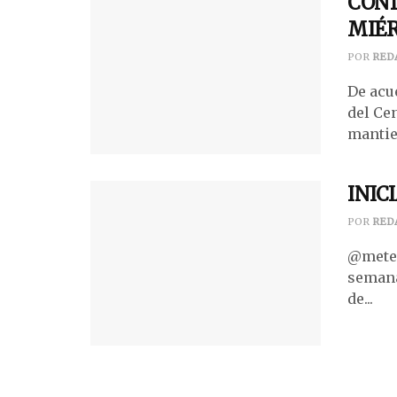
COND
MIÉR
POR
RED
De acu
del Ce
mantien
INIC
POR
RED
@meteo
semana
de...