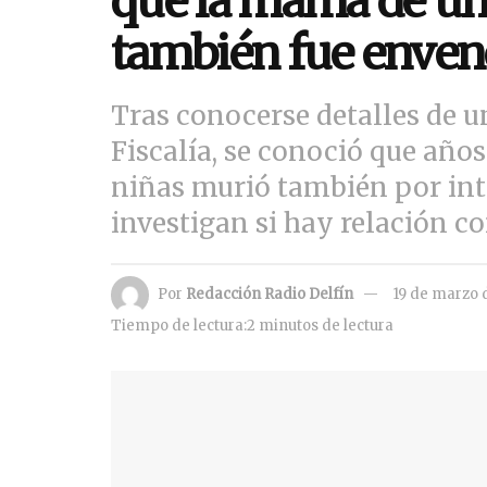
que la mamá de una
también fue envene
Tras conocerse detalles de u
Fiscalía, se conoció que años
niñas murió también por into
investigan si hay relación 
Por
Redacción Radio Delfín
19 de marzo 
Tiempo de lectura:2 minutos de lectura