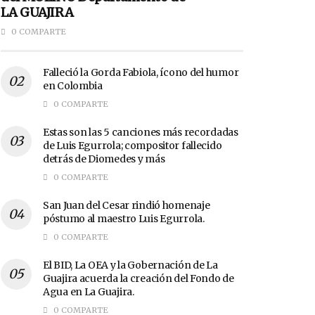
LA GUAJIRA
0 COMPARTE
Falleció la Gorda Fabiola, ícono del humor
en Colombia
0 COMPARTE
Estas son las 5 canciones más recordadas
de Luis Egurrola; compositor fallecido
detrás de Diomedes y más
0 COMPARTE
San Juan del Cesar rindió homenaje
póstumo al maestro Luis Egurrola.
0 COMPARTE
El BID, La OEA y la Gobernación de La
Guajira acuerda la creación del Fondo de
Agua en La Guajira.
0 COMPARTE