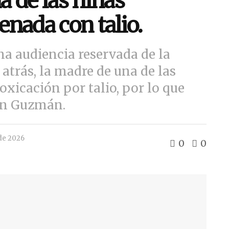
 de las niñas
nada con talio.
na audiencia reservada de la
 atrás, la madre de una de las
xicación por talio, por lo que
con Guzmán.
de 2026
0
0