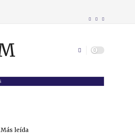
S
Más leída