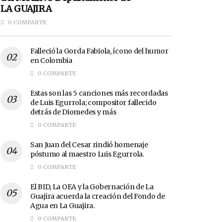
LA GUAJIRA
0 COMPARTE
Falleció la Gorda Fabiola, ícono del humor
en Colombia
0 COMPARTE
Estas son las 5 canciones más recordadas
de Luis Egurrola; compositor fallecido
detrás de Diomedes y más
0 COMPARTE
San Juan del Cesar rindió homenaje
póstumo al maestro Luis Egurrola.
0 COMPARTE
El BID, La OEA y la Gobernación de La
Guajira acuerda la creación del Fondo de
Agua en La Guajira.
0 COMPARTE