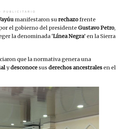
O PUBLICITARIO
Wayúu
manifestaron su
rechazo
frente
or el gobierno del presidente
Gustavo Petro
,
teger la denominada ‘
Línea Negra
’ en la Sierra
ciaron que la normativa genera una
ial
y
desconoce
sus
derechos ancestrales
en el