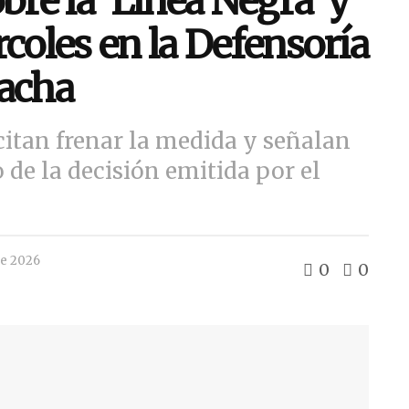
bre la ‘Línea Negra’ y
rcoles en la Defensoría
hacha
itan frenar la medida y señalan
de la decisión emitida por el
de 2026
0
0