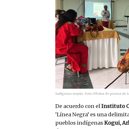
Indígenas wayúu.
Foto:
Oficina de prensa de la
De acuerdo con el
Instituto 
‘Línea Negra’ es una delimita
pueblos indígenas
Kogui, Ar