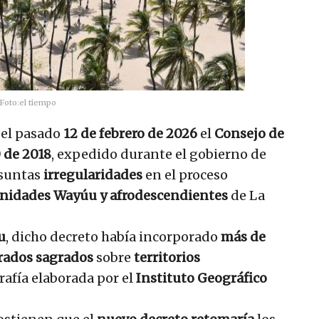
Foto:
el tiempo
 el pasado
12 de febrero de 2026
el
Consejo de
 de 2018
, expedido durante el gobierno de
esuntas
irregularidades
en el proceso
idades Wayúu y afrodescendientes
de La
u
, dicho decreto había incorporado
más de
erados sagrados
sobre
territorios
afía elaborada por el
Instituto Geográfico