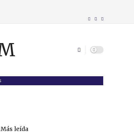
S
Más leída