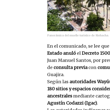
Panorámica del muelle turístico de Riohacha.
En el comunicado, se lee que
Estado anuló
el
Decreto 1500
Juan Manuel Santos, por pr
de
consulta previa
con
comun
Guajira.
Según las
autoridades Wayú
180 sitios y espacios consid
ancestrales
mediante cartogr
Agustín Codazzi (Igac)
.