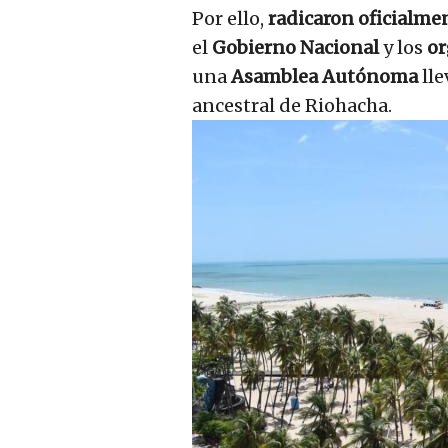
Por ello,
radicaron
oficialme
el
Gobierno Nacional
y los
or
una
Asamblea Autónoma
lle
ancestral de Riohacha.