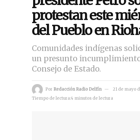
presidente Petro so
protestan este mié
del Pueblo en Rio
Comunidades indígenas solic
un presunto incumplimiento 
Consejo de Estado.
Por
Redacción Radio Delfín
21 de mayo 
Tiempo de lectura:4 minutos de lectura