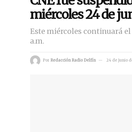
CNE fue suspendid
miércoles 24 de jun
Este miércoles continuará el 
a.m.
Por
Redacción Radio Delfín
24 de junio 