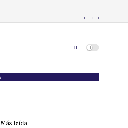
S
Más leída