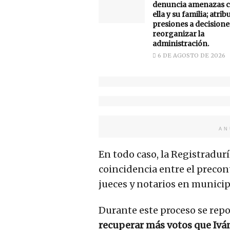
denuncia amenazas c
ella y su familia; atrib
presiones a decisione
reorganizar la
administración.
6 DE AGOSTO DE 2026
AN
En todo caso, la Registradur
coincidencia entre el precont
jueces y notarios en munici
Durante este proceso se rep
recuperar más votos que Ivá