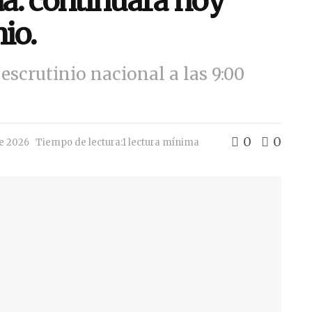
a: continuará hoy
io.
escrutinio nacional a las 9:00
0
0
de 2026
Tiempo de lectura:1 lectura mínima