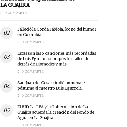
LA GUAJIRA
0 COMPARTE
Falleció la Gorda Fabiola, ícono del humor
en Colombia
0 COMPARTE
Estas son las 5 canciones más recordadas
de Luis Egurrola; compositor fallecido
detrás de Diomedes y más
0 COMPARTE
San Juan del Cesar rindió homenaje
póstumo al maestro Luis Egurrola.
0 COMPARTE
El BID, La OEA y la Gobernación de La
Guajira acuerda la creación del Fondo de
Agua en La Guajira.
0 COMPARTE