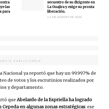
ontra
secuestro de su dirigente en
uye las
La Guajira y exige su pronta
s para
liberación.
6 DE AGOSTO DE 2026
UNCIO PUBLICITARIO
ía Nacional ya reportó que hay un 99.997% de
eo de votos y los escrutinios realizados por
pios y departamento.
ortó que
Abelardo de la Espriella ha logrado
n Cepeda en algunas zonas estratégicas
: ese