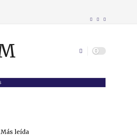
S
Más leída