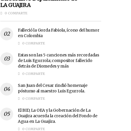
LA GUAJIRA
0 COMPARTE
Falleció la Gorda Fabiola, ícono del humor
en Colombia
0 COMPARTE
Estas son las 5 canciones más recordadas
de Luis Egurrola; compositor fallecido
detrás de Diomedes y más
0 COMPARTE
San Juan del Cesar rindió homenaje
póstumo al maestro Luis Egurrola.
0 COMPARTE
El BID, La OEA y la Gobernación de La
Guajira acuerda la creación del Fondo de
Agua en La Guajira.
0 COMPARTE