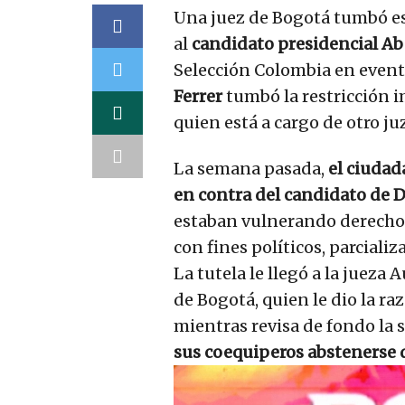
Una juez de Bogotá tumbó est
al
candidato presidencial Abe
Selección Colombia en evento
Ferrer
tumbó la restricción 
quien está a cargo de otro ju
La semana pasada,
el ciuda
en contra del candidato de D
estaban vulnerando derechos 
con fines políticos, parcializ
La tutela le llegó a la jueza
de Bogotá, quien le dio la r
mientras revisa de fondo la s
sus coequiperos abstenerse d