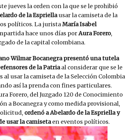
e jueves la orden con la que se le prohibió
lardo de la Espriella
usar la camiseta de la
s políticos. La jurista
María Isabel
impartida hace unos días por
Aura Forero
,
zgado de la capital colombiana.
dano Wilmar Bocanegra presentó una tutela
efensores de la Patria
al considerar que se le
al usar la camiseta de la Selección Colombia
ando así la prenda con fines particulares.
 Aura Forero, del Juzgado 120 de Conocimiento
azón a Bocanegra y como medida provisional,
olicitud,
ordenó a Abelardo de la Espriella y
e usar la camiseta
en eventos políticos.