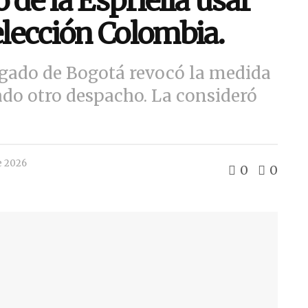
 de la Espriella usar
elección Colombia.
uzgado de Bogotá revocó la medida
ado otro despacho. La consideró
e 2026
0
0