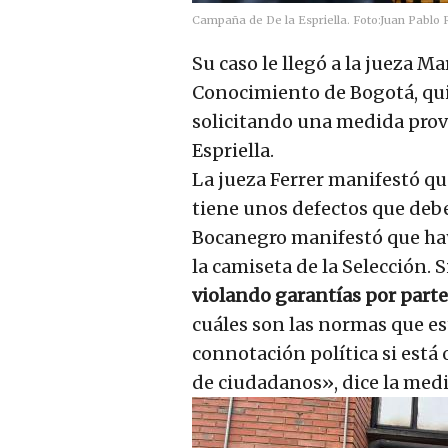
Campaña de De la Espriella.
Foto:
Juan Pablo
Su caso le llegó a la jueza Ma
Conocimiento de Bogotá, qu
solicitando una medida provi
Espriella.
La jueza Ferrer manifestó qu
tiene unos defectos que debe
Bocanegro manifestó que hay
la camiseta de la Selección.
violando garantías por parte 
cuáles son las normas que es
connotación política si está
de ciudadanos», dice la medi