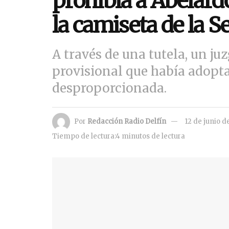
prohibía a Abelardo
la camiseta de la S
A través de una tutela, un j
provisional que había adopt
desproporcionada.
Por
Redacción Radio Delfín
12 de junio d
Tiempo de lectura:4 minutos de lectura