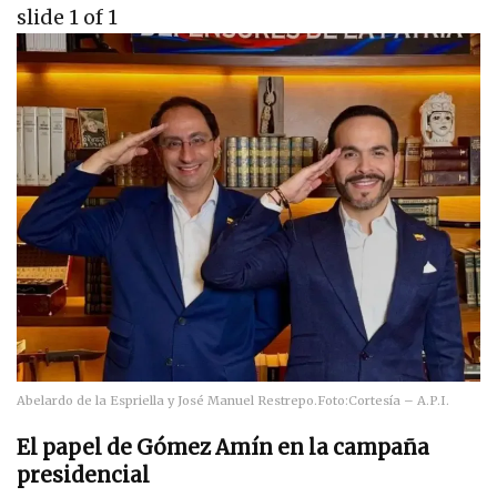
slide
1
of 1
Abelardo de la Espriella y José Manuel Restrepo.
Foto:
Cortesía – A.P.I.
El papel de Gómez Amín en la campaña
presidencial