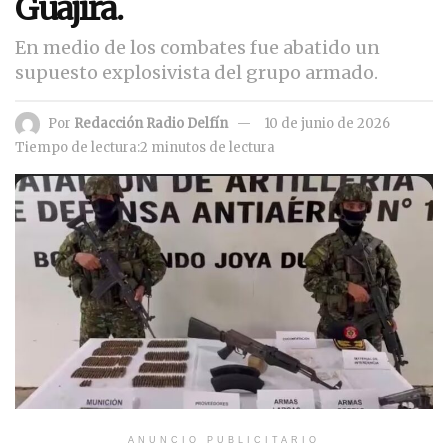
Guajira.
En medio de los combates fue abatido un
supuesto explosivista del grupo armado.
Por
Redacción Radio Delfín
10 de junio de 2026
Tiempo de lectura:2 minutos de lectura
ANUNCIO PUBLICITARIO