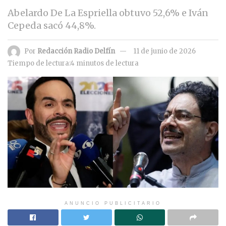
Abelardo De La Espriella obtuvo 52,6% e Iván
Cepeda sacó 44,8%.
Por
Redacción Radio Delfín
11 de junio de 2026
Tiempo de lectura:4 minutos de lectura
ANUNCIO PUBLICITARIO