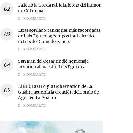
Falleció la Gorda Fabiola, ícono del humor
en Colombia
0 COMPARTE
Estas son las 5 canciones más recordadas
de Luis Egurrola; compositor fallecido
detrás de Diomedes y más
0 COMPARTE
San Juan del Cesar rindió homenaje
póstumo al maestro Luis Egurrola.
0 COMPARTE
El BID, La OEA y la Gobernación de La
Guajira acuerda la creación del Fondo de
Agua en La Guajira.
0 COMPARTE