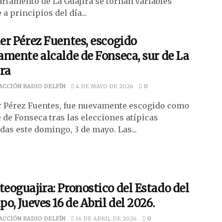
artamento de La Guajira se tornan variables
a principios del día...
r Pérez Fuentes, escogido
mente alcalde de Fonseca, sur de La
ra
ACCIÓN RADIO DELFÍN
4 DE MAYO DE 2026
0
 Pérez Fuentes, fue nuevamente escogido como
 de Fonseca tras las elecciones atípicas
das este domingo, 3 de mayo. Las...
oguajira: Pronostico del Estado del
o, Jueves 16 de Abril del 2026.
ACCIÓN RADIO DELFÍN
16 DE ABRIL DE 2026
0