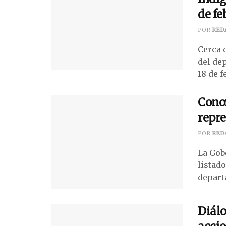
de fe
POR
RED
Cerca 
del de
18 de f
Conoz
repre
POR
RED
La Gob
listad
departa
Diálo