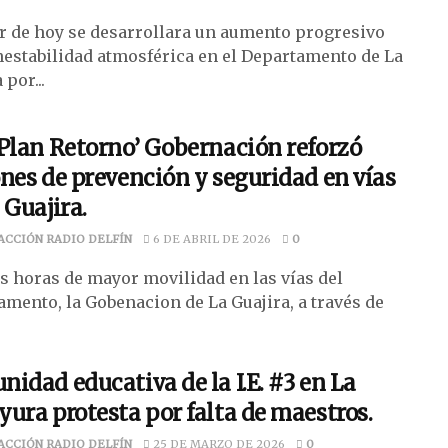
ir de hoy se desarrollara un aumento progresivo
inestabilidad atmosférica en el Departamento de La
 por...
Plan Retorno’ Gobernación reforzó
nes de prevención y seguridad en vías
 Guajira.
ACCIÓN RADIO DELFÍN
6 DE ABRIL DE 2026
0
as horas de mayor movilidad en las vías del
amento, la Gobenacion de La Guajira, a través de
idad educativa de la I.E. #3 en La
ura protesta por falta de maestros.
ACCIÓN RADIO DELFÍN
25 DE MARZO DE 2026
0