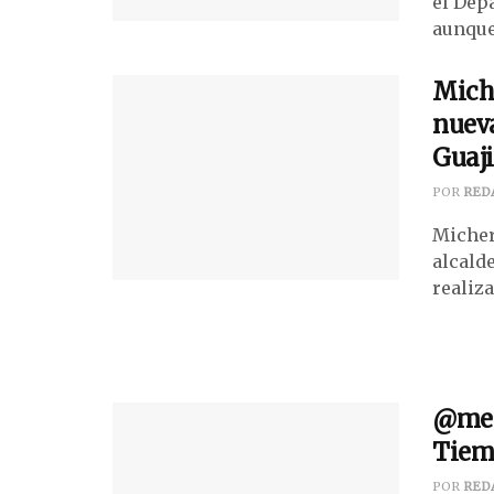
el Dep
aunque 
Miche
nueva
Guaji
POR
RED
Micher
alcalde
realiza
@mete
Tiemp
POR
RED