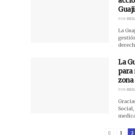
accio
Guaji
POR
RED
La Gua
gestión
derecho
La Gu
para 
zona 
POR
RED
Gracia
Social
medica
1
2