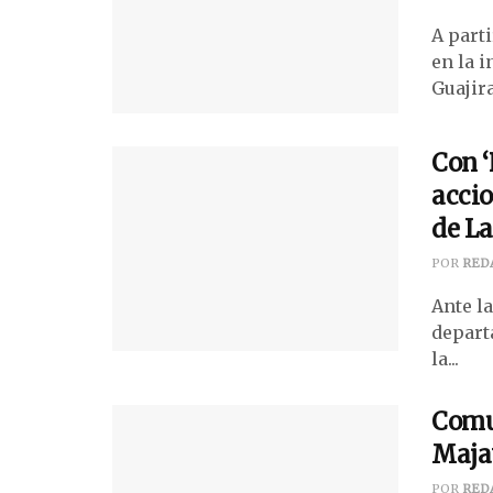
A part
en la 
Guajira
Con ‘
accio
de La
POR
RED
Ante l
depart
la...
Comun
Majay
POR
RED