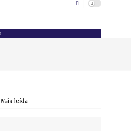
S
Más leída