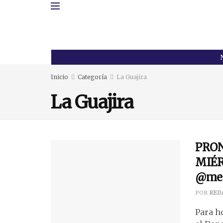
Inicio
Categoría
La Guajira
La Guajira
PRON
MIÉR
@met
POR
RED
Para h