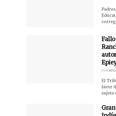
Padres 
Educat
correg
Fallo
Ranch
autor
Epiey
POR
RED
El Tri
favor 
sujeto 
Gran
Indíg