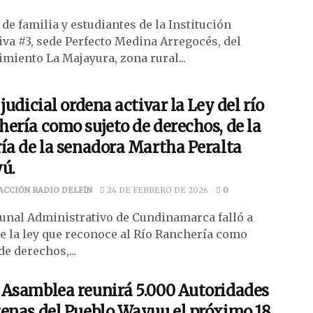
de familia y estudiantes de la Institución
iva #3, sede Perfecto Medina Arregocés, del
imiento La Majayura, zona rural...
 judicial ordena activar la Ley del río
ería como sujeto de derechos, de la
ía de la senadora Martha Peralta
ú.
ACCIÓN RADIO DELFÍN
24 DE FEBRERO DE 2026
0
bunal Administrativo de Cundinamarca falló a
de la ley que reconoce al Río Ranchería como
de derechos,...
 Asamblea reunirá 5.000 Autoridades
enas del Pueblo Wayuu el próximo 18